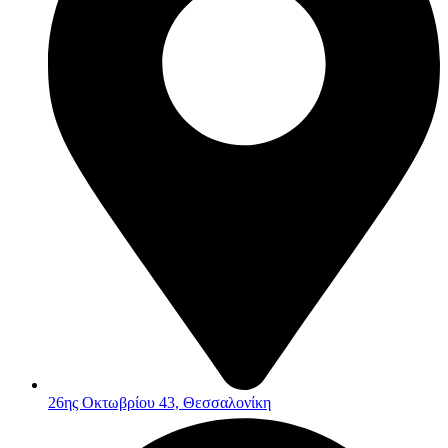
26ης Οκτωβρίου 43, Θεσσαλονίκη