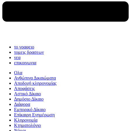
το γραφειο
τομεις δρασεων
νεα
επικοινωνια
Ολα
Ανθώπινα Δικαιώματα
Aποδοχή κληρονομίας
Αποφάσεις
Αστικό Δίκαιο
Δημόσιο Δίκαιο
Διάφορα
Εμπορικό Δίκαιο
Επίκαιρη Ενημέρωση
Kληρονομία
Κτηματολόγιο
Νόμοι