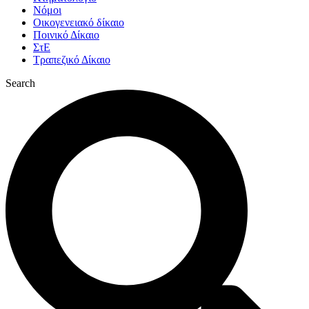
Νόμοι
Οικογενειακό δίκαιο
Ποινικό Δίκαιο
ΣτΕ
Τραπεζικό Δίκαιο
Search