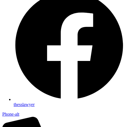
thesslawyer
Phone-alt