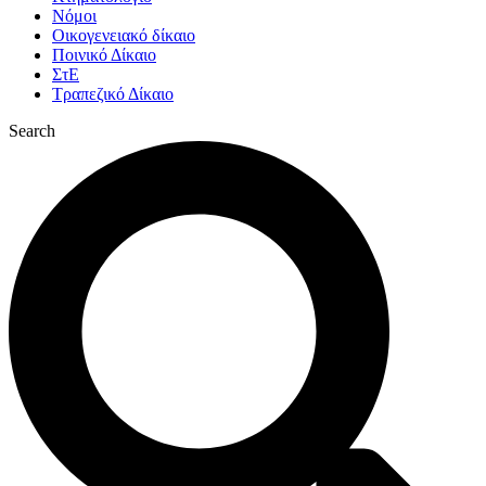
Νόμοι
Οικογενειακό δίκαιο
Ποινικό Δίκαιο
ΣτΕ
Τραπεζικό Δίκαιο
Search