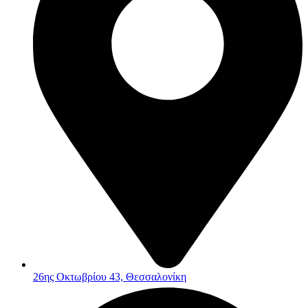
26ης Οκτωβρίου 43, Θεσσαλονίκη