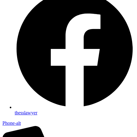
thesslawyer
Phone-alt