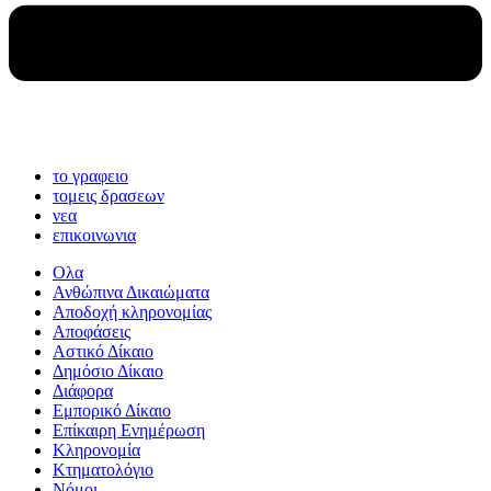
το γραφειο
τομεις δρασεων
νεα
επικοινωνια
Ολα
Ανθώπινα Δικαιώματα
Aποδοχή κληρονομίας
Αποφάσεις
Αστικό Δίκαιο
Δημόσιο Δίκαιο
Διάφορα
Εμπορικό Δίκαιο
Επίκαιρη Ενημέρωση
Kληρονομία
Κτηματολόγιο
Νόμοι