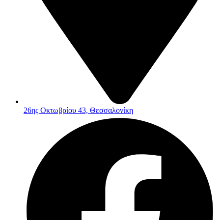
26ης Οκτωβρίου 43, Θεσσαλονίκη