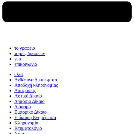
το γραφειο
τομεις δρασεων
νεα
επικοινωνια
Ολα
Ανθώπινα Δικαιώματα
Aποδοχή κληρονομίας
Αποφάσεις
Αστικό Δίκαιο
Δημόσιο Δίκαιο
Διάφορα
Εμπορικό Δίκαιο
Επίκαιρη Ενημέρωση
Kληρονομία
Κτηματολόγιο
Νόμοι