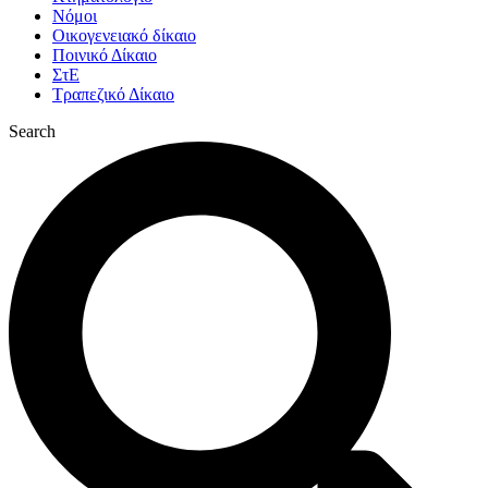
Νόμοι
Οικογενειακό δίκαιο
Ποινικό Δίκαιο
ΣτΕ
Τραπεζικό Δίκαιο
Search