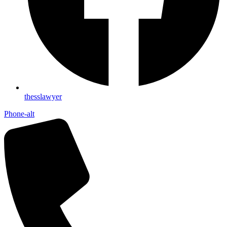
thesslawyer
Phone-alt