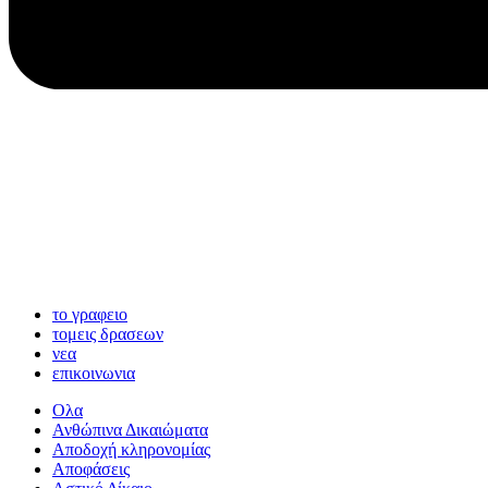
το γραφειο
τομεις δρασεων
νεα
επικοινωνια
Ολα
Ανθώπινα Δικαιώματα
Aποδοχή κληρονομίας
Αποφάσεις