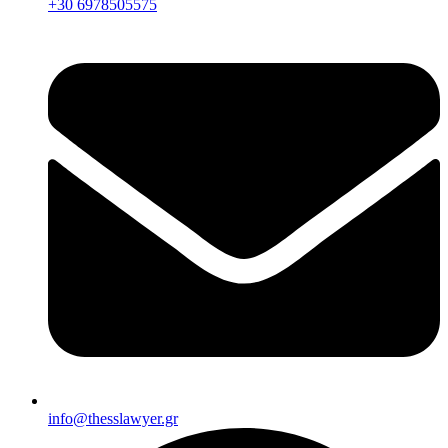
+30 6978505575
info@thesslawyer.gr