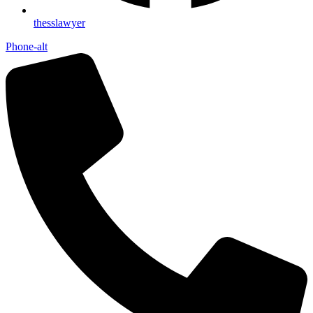
thesslawyer
Phone-alt