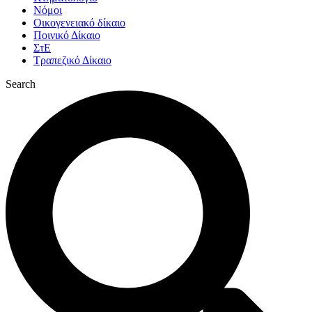
Νόμοι
Οικογενειακό δίκαιο
Ποινικό Δίκαιο
ΣτΕ
Τραπεζικό Δίκαιο
Search