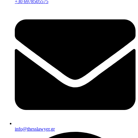
+30 6978505575
info@thesslawyer.gr