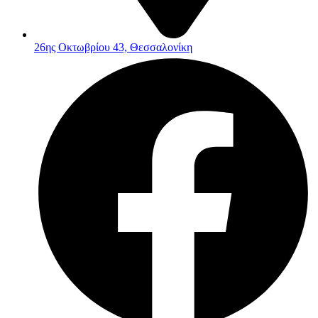
26ης Οκτωβρίου 43, Θεσσαλονίκη