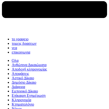
το γραφειο
τομεις δρασεων
νεα
επικοινωνια
Ολα
Ανθώπινα Δικαιώματα
Aποδοχή κληρονομίας
Αποφάσεις
Αστικό Δίκαιο
Δημόσιο Δίκαιο
Διάφορα
Εμπορικό Δίκαιο
Επίκαιρη Ενημέρωση
Kληρονομία
Κτηματολόγιο
Νόμοι