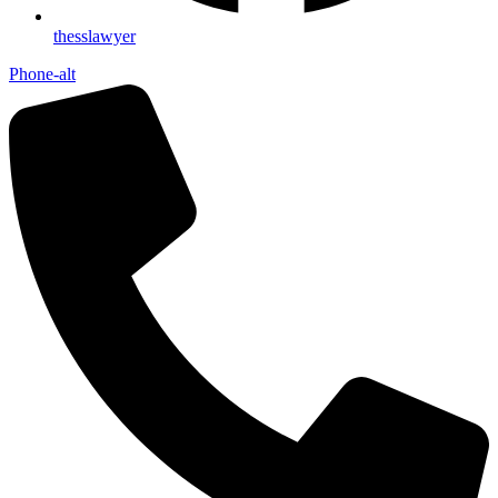
thesslawyer
Phone-alt