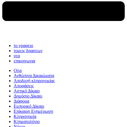
το γραφειο
τομεις δρασεων
νεα
επικοινωνια
Ολα
Ανθώπινα Δικαιώματα
Aποδοχή κληρονομίας
Αποφάσεις
Αστικό Δίκαιο
Δημόσιο Δίκαιο
Διάφορα
Εμπορικό Δίκαιο
Επίκαιρη Ενημέρωση
Kληρονομία
Κτηματολόγιο
Νόμοι