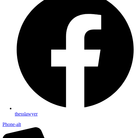
thesslawyer
Phone-alt