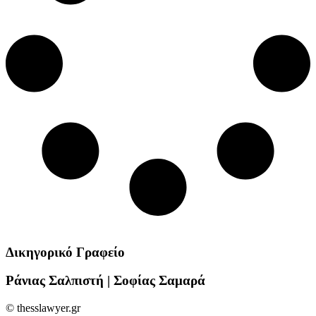
Δικηγορικό Γραφείο
Ράνιας Σαλπιστή | Σοφίας Σαμαρά
© thesslawyer.gr