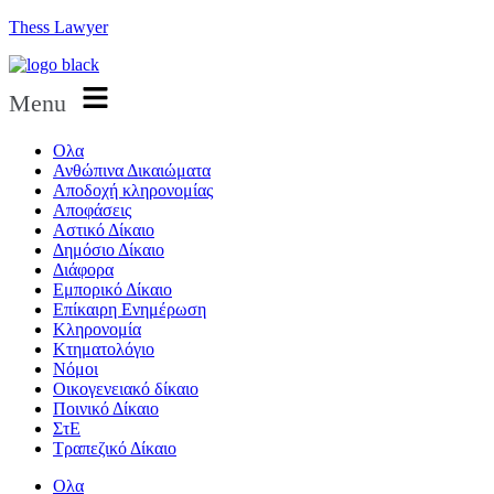
Thess Lawyer
Menu
Ολα
Ανθώπινα Δικαιώματα
Aποδοχή κληρονομίας
Αποφάσεις
Αστικό Δίκαιο
Δημόσιο Δίκαιο
Διάφορα
Εμπορικό Δίκαιο
Επίκαιρη Ενημέρωση
Kληρονομία
Κτηματολόγιο
Νόμοι
Οικογενειακό δίκαιο
Ποινικό Δίκαιο
ΣτΕ
Τραπεζικό Δίκαιο
Ολα