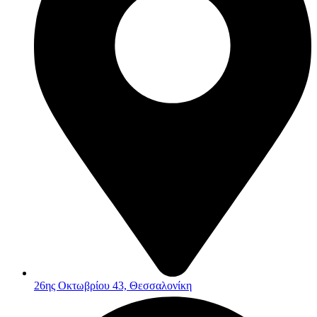
26ης Οκτωβρίου 43, Θεσσαλονίκη