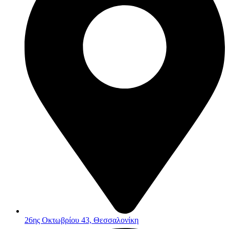
26ης Οκτωβρίου 43, Θεσσαλονίκη