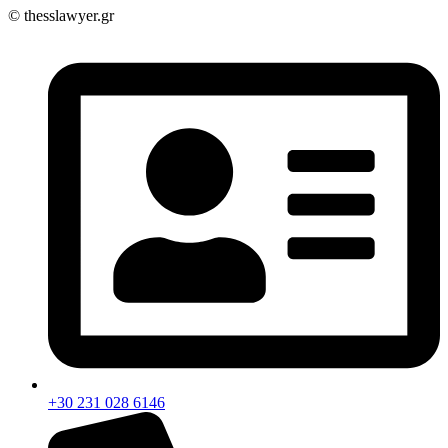
© thesslawyer.gr
+30 231 028 6146