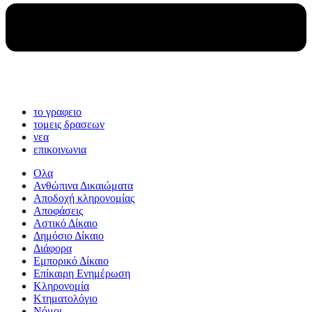
το γραφειο
τομεις δρασεων
νεα
επικοινωνια
Ολα
Ανθώπινα Δικαιώματα
Aποδοχή κληρονομίας
Αποφάσεις
Αστικό Δίκαιο
Δημόσιο Δίκαιο
Διάφορα
Εμπορικό Δίκαιο
Επίκαιρη Ενημέρωση
Kληρονομία
Κτηματολόγιο
Νόμοι