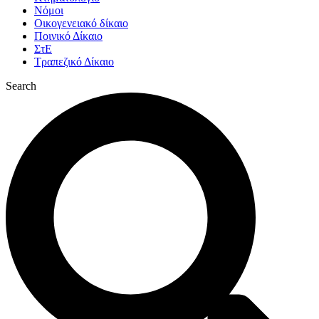
Νόμοι
Οικογενειακό δίκαιο
Ποινικό Δίκαιο
ΣτΕ
Τραπεζικό Δίκαιο
Search