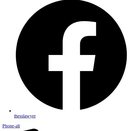
thesslawyer
Phone-alt