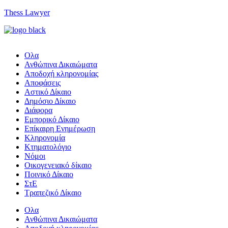
Thess Lawyer
Ολα
Ανθώπινα Δικαιώματα
Aποδοχή κληρονομίας
Αποφάσεις
Αστικό Δίκαιο
Δημόσιο Δίκαιο
Διάφορα
Εμπορικό Δίκαιο
Επίκαιρη Ενημέρωση
Kληρονομία
Κτηματολόγιο
Νόμοι
Οικογενειακό δίκαιο
Ποινικό Δίκαιο
ΣτΕ
Τραπεζικό Δίκαιο
Ολα
Ανθώπινα Δικαιώματα