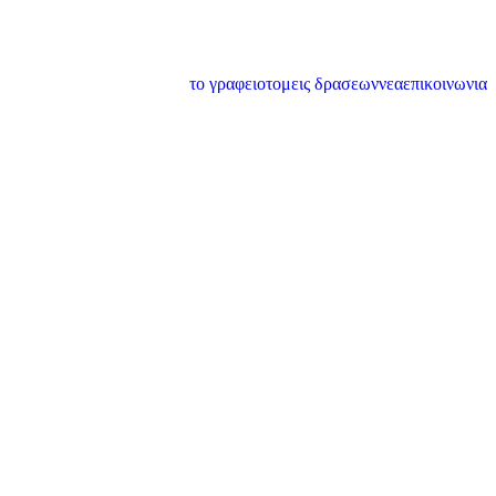
το γραφειο
τομεις δρασεων
νεα
επικοινωνια