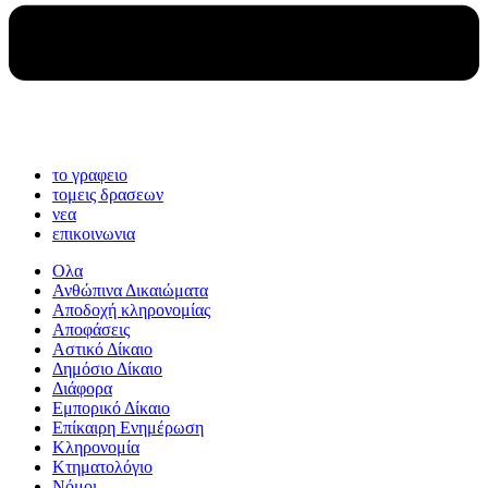
το γραφειο
τομεις δρασεων
νεα
επικοινωνια
Ολα
Ανθώπινα Δικαιώματα
Aποδοχή κληρονομίας
Αποφάσεις
Αστικό Δίκαιο
Δημόσιο Δίκαιο
Διάφορα
Εμπορικό Δίκαιο
Επίκαιρη Ενημέρωση
Kληρονομία
Κτηματολόγιο
Νόμοι