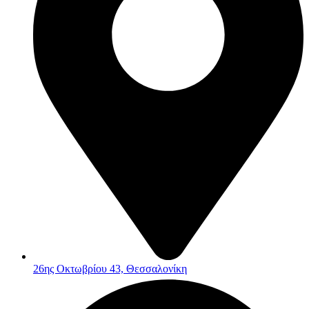
26ης Οκτωβρίου 43, Θεσσαλονίκη