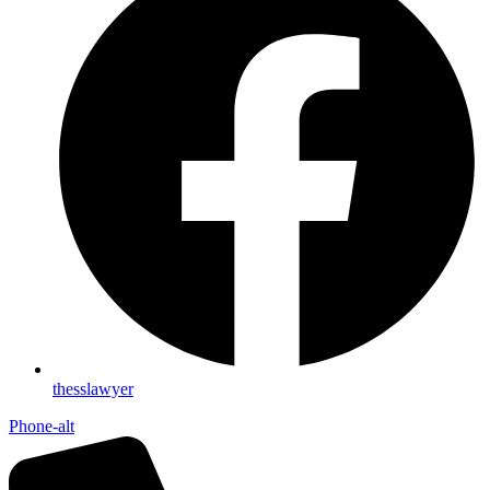
thesslawyer
Phone-alt