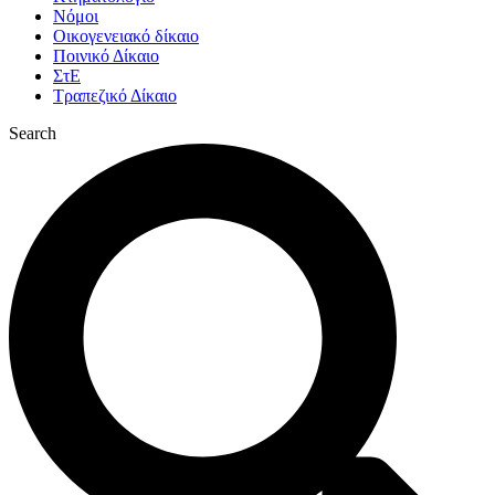
Νόμοι
Οικογενειακό δίκαιο
Ποινικό Δίκαιο
ΣτΕ
Τραπεζικό Δίκαιο
Search