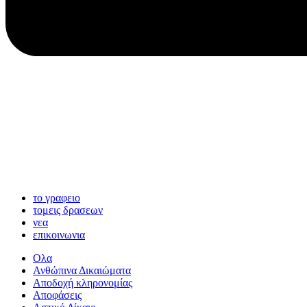
το γραφειο
τομεις δρασεων
νεα
επικοινωνια
Ολα
Ανθώπινα Δικαιώματα
Aποδοχή κληρονομίας
Αποφάσεις