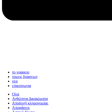
το γραφειο
τομεις δρασεων
νεα
επικοινωνια
Ολα
Ανθώπινα Δικαιώματα
Aποδοχή κληρονομίας
Αποφάσεις