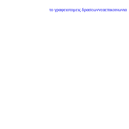
το γραφειο
τομεις δρασεων
νεα
επικοινωνια