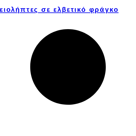
ειολήπτες σε ελβετικό φράγκο