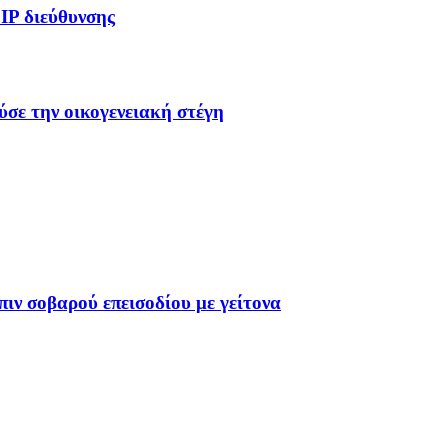
IP διεύθυνσης
ύσε την οικογενειακή στέγη
ιν σοβαρού επεισοδίου με γείτονα