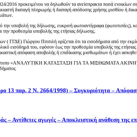
1024/2016 προκειμένου να δηλωθούν τα ανείσπρακτα ποσά ενοικίων σ
οικιαστή διαταγή πληρωμής ή διαταγή απόδοσης χρήσης μισθίου ή δικ
μάτων.
πό την υποβολή της δήλωσης, ευκρινή φωτοαντίγραφα (φωτοτυπίες), κα
ι την προθεσμία υποβολής της ετήσιας δήλωσης.
 ( ΓΓΔΕ) Γιώργου Πιτσιλή ορίζεται ότι τα εισοδήματα από την εκμίσ
ολικό εισόδημά του, εφόσον έως την προθεσμία υποβολής της ετήσιας
ικαστική απόφαση αποβολής ή επιδίκασης μισθωμάτων ή έχει ασκηθε
ι στο έντυπο «ΑΝΑΛΥΤΙΚΗ ΚΑΤΑΣΤΑΣΗ ΓΙΑ ΤΑ ΜΙΣΘΩΜΑΤΑ ΑΚΙΝΗΤΗ
οδήματος
ρο 13 παρ. 2 Ν. 2664/1998) – Συγκυριότητα – Απόφασ
άς – Αντίθετες αγωγές – Αποκλειστική ανάθεση της επ