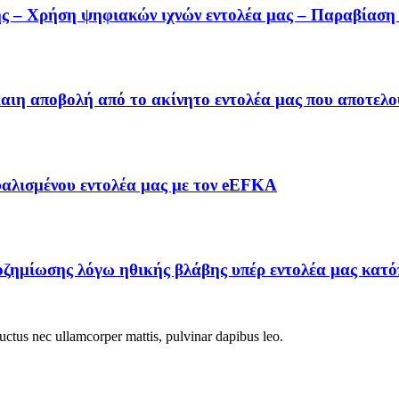
 – Χρήση ψηφιακών ιχνών εντολέα μας – Παραβίαση 
αιη αποβολή από το ακίνητο εντολέα μας που αποτελο
αλισμένου εντολέα μας με τον eEFKA
ζημίωσης λόγω ηθικής βλάβης υπέρ εντολέα μας κατόπ
 luctus nec ullamcorper mattis, pulvinar dapibus leo.