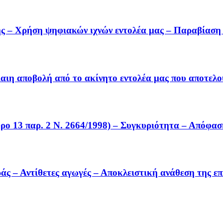
 – Χρήση ψηφιακών ιχνών εντολέα μας – Παραβίαση 
αιη αποβολή από το ακίνητο εντολέα μας που αποτελο
ρο 13 παρ. 2 Ν. 2664/1998) – Συγκυριότητα – Απόφασ
άς – Αντίθετες αγωγές – Αποκλειστική ανάθεση της επ