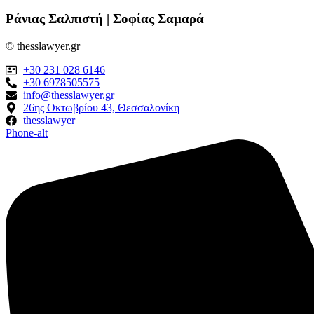
Ράνιας Σαλπιστή | Σοφίας Σαμαρά
© thesslawyer.gr
+30 231 028 6146
+30 6978505575
info@thesslawyer.gr
26ης Οκτωβρίου 43, Θεσσαλονίκη
thesslawyer
Phone-alt