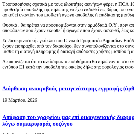
Τροποποιήσεις σχετικά με τους ιδιοκτήτες ακινήτων φέρει η ΠΟΛ 
προθεσμία υποβολής της δήλωσης να έχει εκδοθεί εις βάρος του εν
ασκηθεί εναντίον του μισθωτή αγωγή αποβολής ή επιδίκασης μισθω
Φυσικά , θα πρέπει να προσκομίζονται στην αρμόδια Δ.Ο.Υ., πριν α
αποφάσεων που έχουν εκδοθεί ή αγωγών που έχουν ασκηθεί, έως κα
Σε διευκρινιστική εγκύκλιο του Γενικού Γραμματέα Δημοσίων Εσόδων
έχουν εισπραχθεί από τον δικαιούχο, δεν συνυπολογίζονται στο συν
μισθωτή διαταγή πληρωμής ή διαταγή απόδοσης χρήσης μισθίου ή δ
Διευκρινίζεται ότι τα ανείσπρακτα εισοδήματα θα δηλώνοντα
εντύπου Ε1 κατά την υποβολή της οικείας δήλωσης φορολογίας εισ
Διόρθωση ανακριβούς μεταγενέστερης εγγραφής (άρθ
19 Μαρτίου, 2026
Απόφαση του γραφείου μας επί οικογενειακής διαφορ
λόγω συμπεριφοράς συζύγου